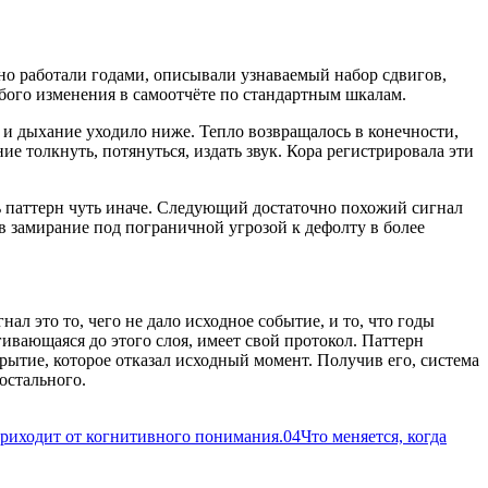
о работали годами, описывали узнаваемый набор сдвигов,
бого изменения в самоотчёте по стандартным шкалам.
 и дыхание уходило ниже. Тепло возвращалось в конечности,
е толкнуть, потянуться, издать звук. Кора регистрировала эти
ть паттерн чуть иначе. Следующий достаточно похожий сигнал
в замирание под пограничной угрозой к дефолту в более
нал это то, чего не дало исходное событие, и то, что годы
гивающаяся до этого слоя, имеет свой протокол. Паттерн
рытие, которое отказал исходный момент. Получив его, система
остального.
приходит от когнитивного понимания.
04
Что меняется, когда