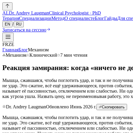
AL
Dr. Andrey Laugman
Clinical Psychologist · PhD
Терапия
Специализации
Метод
О специалисте
Блог
Гайды
Для сп
/
EN
RU
Записаться на сессию
FRZE
Главная
Блог
Механизм
Механизм
Клинический
7 мин чтения
Реакция замирания: когда «ничего не д
Мышца, сжавшаяся, чтобы поглотить удар, и так и не получивша
не удар. Это сжатие, всё ещё удерживающееся, против события
называет её пассивностью, отключением или слабостью. Ни одно 
как угроза ушла. Назвать цену, не переименовывая работу, это
Dr. Andrey Laugman
Обновлено Июнь 2026 г.
Скопировать
Мышца, сжавшаяся, чтобы поглотить удар, и так и не получивша
не удар. Это сжатие, всё ещё удерживающееся, против события
называет её пассивностью, отключением или слабостью. Ни одно 