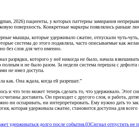
man, 2026) пациенты, у которых паттерны замирания непрерывн
корковую поверхность. Конкретные маркеры появлялись раньше лю
ерные мышцы, которые удерживало сжатие, отпускали чуть-чуть,
орые система до этого подавляла, часто описываемые как желани
но без слов для чего именно.
гнал разрядки, которого у неё никогда не было, начала взвешива
 полным и не было разом. За недели система перешла с дефолта 
ами не имел доступа.
ла как. Она ждала, когда ей разрешат.
”
сь и что тело может теперь сделать то, что удерживало. Этот сиг
считаны доставить. Он приходит с другого слоя, и работа, дотя
жно ни оспаривать, ни интерпретировать. Ему нужно дать то зак
ргия, которая удерживала сжатие, становится доступна для всего 
жет удерживаться долго после события.
03
Сигнал отпустить не 