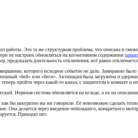
 из работы. Это та же структурная проблема, что описана в сме
терн не настроен обновляться на когнитивном содержании (
архит
р, предсказать длительность отключения, всё равно отключается
авершение, которого исходное событие не дало. Замирание было
успешный «бей» или «беги». Активация была загружена и удержан
 теперь пройти через какой-то канал, с пациентом в комнате и н
ский. Нервная система обновляется на исходе, а не на описании
и, как бы аккуратно вы ни говорили. Её невозможно сделать тех
шение. Она делается через введение небольшого, конкретного мо
ируется. Принцип нет.