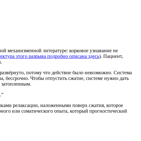
жной механизменной литературе: корковое узнавание не
ектура этого разрыва подробно описана здесь
). Пациент,
.
 развёрнуто, потому что действие было невозможно. Система
а, бессрочно. Чтобы отпустить сжатие, системе нужно дать
е затопленным.
.
”
никами релаксации, наложенными поверх сжатия, которое
торного или соматического опыта, который прогностический