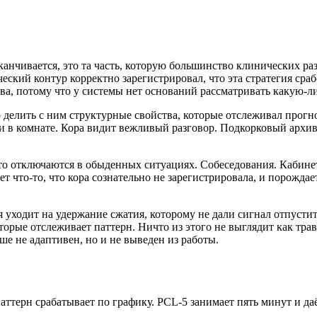
заканчивается, это та часть, которую большинство клинических 
ский контур корректно зарегистрировал, что эта стратегия сраб
ва, потому что у системы нет оснований рассматривать какую-л
 делить с ним структурные свойства, которые отслеживал прог
и в комнате. Кора видит вежливый разговор. Подкорковый архив
о отключаются в обыденных ситуациях. Собеседования. Кабинет
 что-то, что кора сознательно не зарегистрировала, и порождае
я уходит на удержание сжатия, которому не дали сигнал отпустит
орые отслеживает паттерн. Ничто из этого не выглядит как трав
ше не адаптивен, но и не выведен из работы.
аттерн срабатывает по графику. PCL-5 занимает пять минут и д