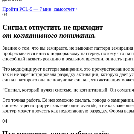
Пройти PCL-5 — 7 мин, самоотчёт
03
Сигнал отпустить не приходит
от когнитивного понимания.
Знание о том, что вы замираете, не выводит паттерн замирания
пробрасывается вниз к подкорковому паттерну, потому что пат
способный назвать реакцию в реальном времени, описать тригге
Что модифицирует паттерн замирания, это прочувствованное з
так и не зарегистрировала разрядку активации, которую даёт 
сигнал, которого она не получила: сигнал, что активация может
“
Сигнал, который нужен системе, не когнитивный. Он соматиче
Это точная работа. Её невозможно сделать, говоря о замирани
система зарегистрирует как ещё один override, а не как завер
контур может прочесть как недостающую разрядку. Форма варь
04
Что меняется, когда работа идёт