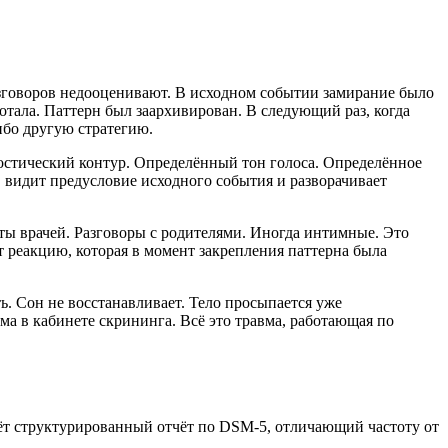
разговоров недооценивают. В исходном событии замирание было
отала. Паттерн был заархивирован. В следующий раз, когда
ибо другую стратегию.
ностический контур. Определённый тон голоса. Определённое
 видит предусловие исходного события и разворачивает
ы врачей. Разговоры с родителями. Иногда интимные. Это
т реакцию, которая в момент закрепления паттерна была
ь. Сон не восстанавливает. Тело просыпается уже
ма в кабинете скрининга. Всё это травма, работающая по
аёт структурированный отчёт по DSM-5, отличающий частоту от