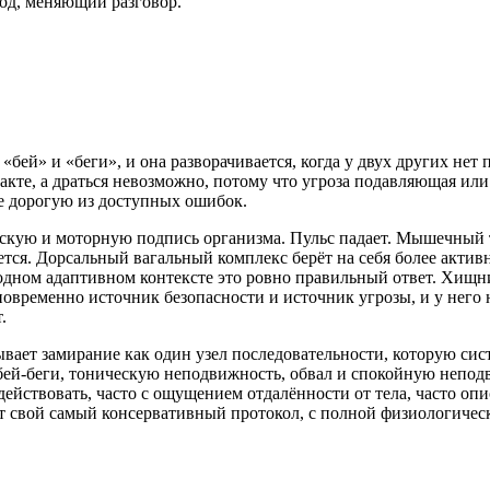
 ход, меняющий разговор.
с «бей» и «беги», и она разворачивается, когда у двух других н
такте, а драться невозможно, потому что угроза подавляющая ил
ее дорогую из доступных ошибок.
ескую и моторную подпись организма. Пульс падает. Мышечный 
тся. Дорсальный вагальный комплекс берёт на себя более активн
сходном адаптивном контексте это ровно правильный ответ. Хищ
новременно источник безопасности и источник угрозы, и у него 
.
сывает замирание как один узел последовательности, которую сис
бей-беги, тоническую неподвижность, обвал и спокойную непод
действовать, часто с ощущением отдалённости от тела, часто о
ет свой самый консервативный протокол, с полной физиологиче