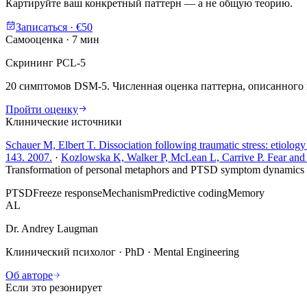
Картируйте ваш конкретный паттерн — а не общую теорию.
Записаться · €50
Самооценка · 7 мин
Скрининг PCL-5
20 симптомов DSM-5. Численная оценка паттерна, описанного в
Пройти оценку
Клинические источники
Schauer M, Elbert T. Dissociation following traumatic stress: etiolo
143. 2007.
·
Kozlowska K, Walker P, McLean L, Carrive P. Fear and t
Transformation of personal metaphors and PTSD symptom dynamics dur
PTSD
Freeze response
Mechanism
Predictive coding
Memory
AL
Dr. Andrey Laugman
Клинический психолог · PhD · Mental Engineering
Об авторе
Если это резонирует