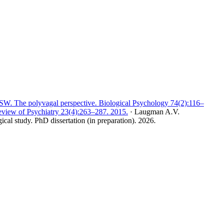
SW. The polyvagal perspective. Biological Psychology 74(2):116–
eview of Psychiatry 23(4):263–287. 2015.
·
Laugman A.V.
l study. PhD dissertation (in preparation). 2026.