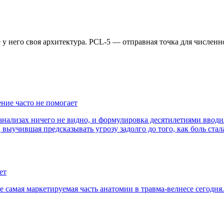
у него своя архитектура. PCL-5 — отправная точка для численно
ние часто не помогает
лизах ничего не видно, и формулировка десятилетиями вводила 
а, выучившая предсказывать угрозу задолго до того, как боль ста
ет
амая маркетируемая часть анатомии в травма-велнесе сегодня. М