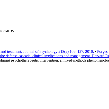
 статье.
gy and treatment. Journal of Psychology 218(2):109–127. 2010.
·
Porges 
he defense cascade: clinical implications and management. Harvard R
ing psychotherapeutic intervention: a mixed-methods phenomenologica