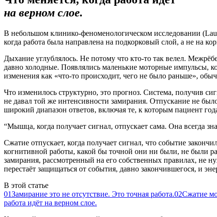
на верном слое.
В небольшом клинико-феноменологическом исследовании (Laug
когда работа была направлена на подкорковый слой, а не на 
Дыхание углублялось. Не потому что кто-то так велел. Межрёб
давно холодные. Появлялись маленькие моторные импульсы, кот
изменения как «что-то происходит, чего не было раньше», обыч
Что изменилось структурно, это прогноз. Система, получив си
не давал той же интенсивности замирания. Отпускание не было
широкий диапазон ответов, включая те, к которым пациент год
“
Мышца, когда получает сигнал, отпускает сама. Она всегда зна
Сжатие отпускает, когда получает сигнал, что событие закончило
когнитивной работы, какой бы точной они ни были, не были рас
замирания, рассмотренный на его собственных правилах, не ну
перестаёт защищаться от события, давно закончившегося, и эне
В этой статье
01
Замирание это не отсутствие. Это точная работа.
02
Сжатие мо
работа идёт на верном слое.