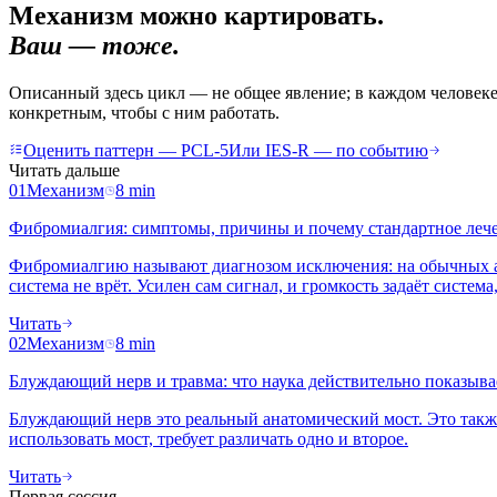
Механизм можно картировать.
Ваш — тоже.
Описанный здесь цикл — не общее явление; в каждом человеке 
конкретным, чтобы с ним работать.
Оценить паттерн — PCL-5
Или IES-R — по событию
Читать дальше
01
Механизм
8
min
Фибромиалгия: симптомы, причины и почему стандартное лече
Фибромиалгию называют диагнозом исключения: на обычных ана
система не врёт. Усилен сам сигнал, и громкость задаёт систем
Читать
02
Механизм
8
min
Блуждающий нерв и травма: что наука действительно показыва
Блуждающий нерв это реальный анатомический мост. Это также с
использовать мост, требует различать одно и второе.
Читать
Первая сессия