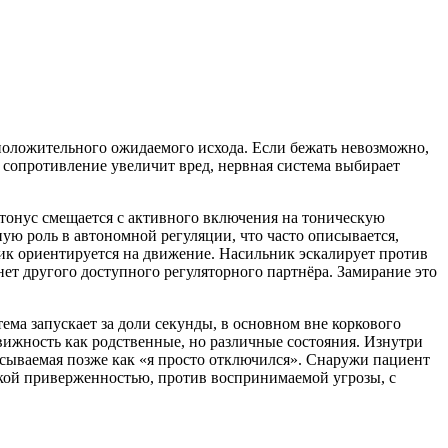
ет положительного ожидаемого исхода. Если бежать невозможно,
и сопротивление увеличит вред, нервная система выбирает
тонус смещается с активного включения на тоническую
ую роль в автономной регуляции, что часто описывается,
ник ориентируется на движение. Насильник эскалирует против
нет другого доступного регуляторного партнёра. Замирание это
тема запускает за доли секунды, в основном вне коркового
вижность как родственные, но различные состояния. Изнутри
писываемая позже как «я просто отключился». Снаружи пациент
ской приверженностью, против воспринимаемой угрозы, с