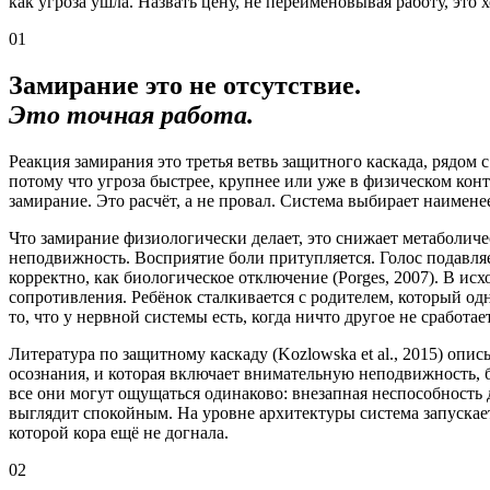
как угроза ушла. Назвать цену, не переименовывая работу, это
01
Замирание это не отсутствие.
Это точная работа.
Реакция замирания это третья ветвь защитного каскада, рядом 
потому что угроза быстрее, крупнее или уже в физическом кон
замирание. Это расчёт, а не провал. Система выбирает наимен
Что замирание физиологически делает, это снижает метаболич
неподвижность. Восприятие боли притупляется. Голос подавляе
корректно, как биологическое отключение (Porges, 2007). В и
сопротивления. Ребёнок сталкивается с родителем, который од
то, что у нервной системы есть, когда ничто другое не сработает
Литература по защитному каскаду (Kozlowska et al., 2015) опи
осознания, и которая включает внимательную неподвижность, 
все они могут ощущаться одинаково: внезапная неспособность 
выглядит спокойным. На уровне архитектуры система запуска
которой кора ещё не догнала.
02