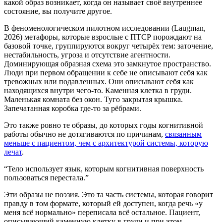
какой образ возникает, когда он называет своё внутреннее
состояние, вы получите другое.
В феноменологическом пилотном исследовании (Laugman,
2026) метафоры, которые взрослые с ПТСР порождают на
базовой точке, группируются вокруг четырёх тем: заточение,
нестабильность, угроза и отсутствие агентности.
Доминирующая образная схема это замкнутое пространство.
Люди при первом обращении к себе не описывают себя как
тревожных или подавленных. Они описывают себя как
находящихся внутри чего-то. Каменная клетка в груди.
Маленькая комната без окон. Туго закрытая крышка.
Запечатанная коробка где-то за рёбрами.
Это также ровно те образы, до которых годы когнитивной
работы обычно не дотягиваются по причинам,
связанным
меньше с пациентом, чем с архитектурой системы, которую
лечат
.
“
Тело использует язык, которым когнитивная поверхность
пользоваться перестала.
”
Эти образы не поэзия. Это та часть системы, которая говорит
правду в том формате, который ей доступен, когда речь «у
меня всё нормально» переписала всё остальное. Пациент,
описывающий каменную клетку в груди и при этом