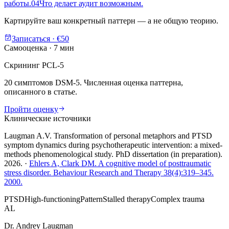
работы.
04
Что делает аудит возможным.
Картируйте ваш конкретный паттерн — а не общую теорию.
Записаться · €50
Самооценка · 7 мин
Скрининг PCL-5
20 симптомов DSM-5. Численная оценка паттерна,
описанного в статье.
Пройти оценку
Клинические источники
Laugman A.V. Transformation of personal metaphors and PTSD
symptom dynamics during psychotherapeutic intervention: a mixed-
methods phenomenological study. PhD dissertation (in preparation).
2026.
·
Ehlers A, Clark DM. A cognitive model of posttraumatic
stress disorder. Behaviour Research and Therapy 38(4):319–345.
2000.
PTSD
High-functioning
Pattern
Stalled therapy
Complex trauma
AL
Dr. Andrey Laugman