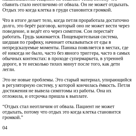
сбавить стало неотличимо от обвала. Он не может отдыхать.
Отдых это когда клетка в груди становится громкой.
Что в итоге делает тело, когда петля проработала достаточно
долго, это берёт разговор, который оно не может вести через
поведение, и ведёт его через симптом. Сон перестаёт
работать. Грудь зажимается. Пищеварительная система,
шедшая по графику, начинает отказываться от еды в
непредсказуемые моменты. Паника появляется в местах, где
её никогда не было, часто без явного триггера, часто в самых
обычных контекстах: в проходе супермаркета, в утренней
дороге, в те несколько тихих минут после того, как дети
легли.
Это не новые проблемы. Это старый материал, упирающийся
в регуляторную систему, у которой кончилась ёмкость. Петля
достижения не вывела симптомы из работы. Она их
отложила, и отсрочка пришла к выплате.
“
Отдых стал неотличим от обвала. Пациент не может
отдыхать, потому что отдых это когда клетка становится
громкой.
”
04