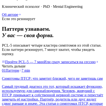
Клинический психолог · PhD · Mental Engineering
Об авторе
Если это резонирует
Паттерн узнаваем.
У вас — своя форма.
PCL-5 описывает четыре кластера симптомов из этой статьи.
Если паттерн резонирует, 7 минут хватит, чтобы увидеть
оценку.
Пройти PCL-5 — 7 мин
Или сразу записаться на сессию
Читать дальше
01
Паттерн
7
min
Симптомы ПТСР: что заметит близкий, чего не заметишь сам
Самый трудный диагноз это тот, который искажает функцию,
используемую для самонаблюдения. Человек, живущий с
ПТСР, привыкает к собственной нервной системе и перестаёт
замечать её настройки. Партнёр, родитель или друг видит
сдвиг раньше и иначе. Эта статья о симптомах ПТСР, которые