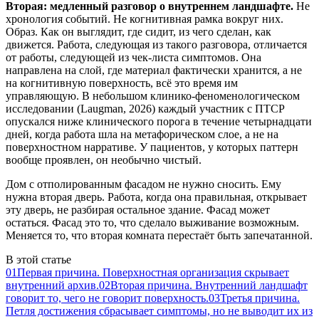
Вторая: медленный разговор о внутреннем ландшафте.
Не
хронология событий. Не когнитивная рамка вокруг них.
Образ. Как он выглядит, где сидит, из чего сделан, как
движется. Работа, следующая из такого разговора, отличается
от работы, следующей из чек-листа симптомов. Она
направлена на слой, где материал фактически хранится, а не
на когнитивную поверхность, всё это время им
управляющую. В небольшом клинико-феноменологическом
исследовании (Laugman, 2026) каждый участник с ПТСР
опускался ниже клинического порога в течение четырнадцати
дней, когда работа шла на метафорическом слое, а не на
поверхностном нарративе. У пациентов, у которых паттерн
вообще проявлен, он необычно чистый.
Дом с отполированным фасадом не нужно сносить. Ему
нужна вторая дверь. Работа, когда она правильная, открывает
эту дверь, не разбирая остальное здание. Фасад может
остаться. Фасад это то, что сделало выживание возможным.
Меняется то, что вторая комната перестаёт быть запечатанной.
В этой статье
01
Первая причина. Поверхностная организация скрывает
внутренний архив.
02
Вторая причина. Внутренний ландшафт
говорит то, чего не говорит поверхность.
03
Третья причина.
Петля достижения сбрасывает симптомы, но не выводит их из