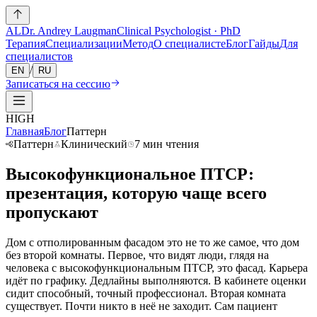
AL
Dr. Andrey Laugman
Clinical Psychologist · PhD
Терапия
Специализации
Метод
О специалисте
Блог
Гайды
Для
специалистов
/
EN
RU
Записаться на сессию
HIGH
Главная
Блог
Паттерн
Паттерн
Клинический
7 мин чтения
Высокофункциональное ПТСР:
презентация, которую чаще всего
пропускают
Дом с отполированным фасадом это не то же самое, что дом
без второй комнаты. Первое, что видят люди, глядя на
человека с высокофункциональным ПТСР, это фасад. Карьера
идёт по графику. Дедлайны выполняются. В кабинете оценки
сидит способный, точный профессионал. Вторая комната
существует. Почти никто в неё не заходит. Сам пациент