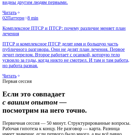
видны другим людям первыми.
Читать
02
Паттерн
8
min
Комплексное ПТСР и ПТСР: почему различие меняет план
лечения
ПТСР и комплексное ПТСР делят имя и большую часть
публичного разговора. Они не делят план лечения. Первое
лечит перелом. Второе работает с осанкой, которую тело
усвоило за годы, когда никто не смотрел. И там и там работа,
но работа разная.
Читать
Первая сессия
Если это совпадает
с вашим опытом —
посмотрим на него точно.
Первичная сессия — 50 минут. Структурированные вопросы.
Рабочая гипотеза к концу. Не разговор — карта. Разница
имеет значение, если первого было много, а вы всё равно