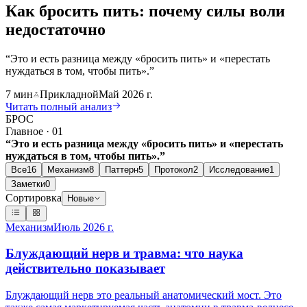
Как бросить пить: почему силы воли
недостаточно
“
Это и есть разница между «бросить пить» и «перестать
нуждаться в том, чтобы пить».
”
7 мин
Прикладной
Май 2026 г.
Читать полный анализ
БРОС
Главное · 01
“
Это и есть разница между «бросить пить» и «перестать
нуждаться в том, чтобы пить»
.”
Все
16
Механизм
8
Паттерн
5
Протокол
2
Исследование
1
Заметки
0
Сортировка
Новые
Механизм
Июль 2026 г.
Блуждающий нерв и травма: что наука
действительно показывает
Блуждающий нерв это реальный анатомический мост. Это