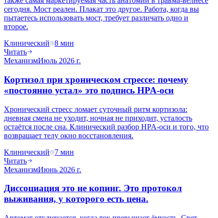
также самая маркетируемая часть анатомии в травма-велнесе
сегодня. Мост реален. Плакат это другое. Работа, когда вы
пытаетесь использовать мост, требует различать одно и
второе.
Клинический
8
мин
Читать
Механизм
Июль 2026 г.
Кортизол при хроническом стрессе: почему
«постоянно устал» это подпись HPA-оси
Хронический стресс ломает суточный ритм кортизола:
дневная смена не уходит, ночная не приходит, усталость
остаётся после сна. Клинический разбор HPA-оси и того, что
возвращает телу окно восстановления.
Клинический
7
мин
Читать
Механизм
Июнь 2026 г.
Диссоциация это не копинг. Это протокол
выживания, у которого есть цена.
Автомат отключается, когда ток превышает ёмкость. Свет