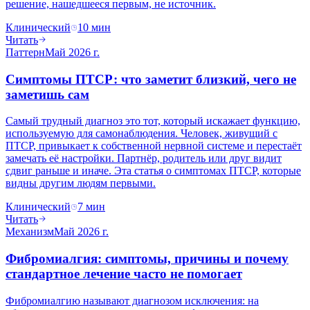
решение, нашедшееся первым, не источник.
Клинический
10
мин
Читать
Паттерн
Май 2026 г.
Симптомы ПТСР: что заметит близкий, чего не
заметишь сам
Самый трудный диагноз это тот, который искажает функцию,
используемую для самонаблюдения. Человек, живущий с
ПТСР, привыкает к собственной нервной системе и перестаёт
замечать её настройки. Партнёр, родитель или друг видит
сдвиг раньше и иначе. Эта статья о симптомах ПТСР, которые
видны другим людям первыми.
Клинический
7
мин
Читать
Механизм
Май 2026 г.
Фибромиалгия: симптомы, причины и почему
стандартное лечение часто не помогает
Фибромиалгию называют диагнозом исключения: на