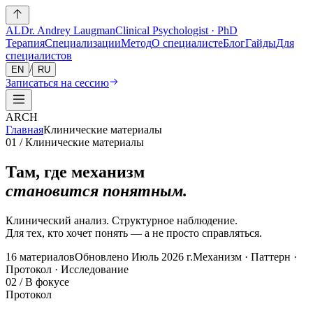
AL
Dr. Andrey Laugman
Clinical Psychologist · PhD
Терапия
Специализации
Метод
О специалисте
Блог
Гайды
Для
специалистов
/
EN
RU
Записаться на сессию
ARCH
Главная
Клинические материалы
01 / Клинические материалы
Там, где механизм
становится понятным.
Клинический анализ. Структурное наблюдение.
Для тех, кто хочет понять — а не просто справляться.
16 материалов
Обновлено Июль 2026 г.
Механизм · Паттерн ·
Протокол · Исследование
02 / В фокусе
Протокол