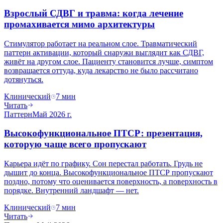
Взрослый СДВГ и травма: когда лечение
промахивается мимо архитектуры
Стимулятор работает на реальном слое. Травматический
паттерн активации, который снаружи выглядит как СДВГ,
живёт на другом слое. Пациенту становится лучше, симптом
возвращается оттуда, куда лекарство не было рассчитано
дотянуться.
Клинический
7
мин
Читать
Паттерн
Май 2026 г.
Высокофункциональное ПТСР: презентация,
которую чаще всего пропускают
Карьера идёт по графику. Сон перестал работать. Грудь не
дышит до конца. Высокофункциональное ПТСР пропускают
поздно, потому что оценивается поверхность, а поверхность в
порядке. Внутренний ландшафт — нет.
Клинический
7
мин
Читать