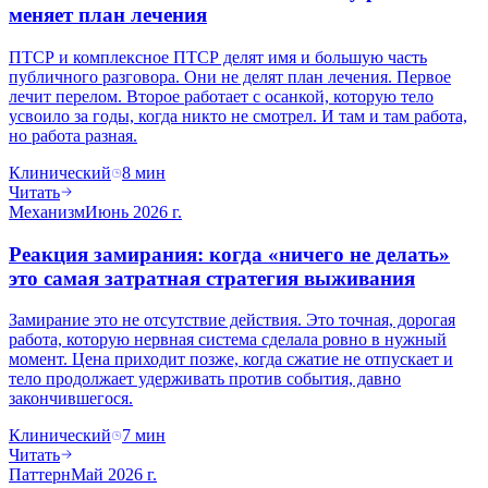
меняет план лечения
ПТСР и комплексное ПТСР делят имя и большую часть
публичного разговора. Они не делят план лечения. Первое
лечит перелом. Второе работает с осанкой, которую тело
усвоило за годы, когда никто не смотрел. И там и там работа,
но работа разная.
Клинический
8
мин
Читать
Механизм
Июнь 2026 г.
Реакция замирания: когда «ничего не делать»
это самая затратная стратегия выживания
Замирание это не отсутствие действия. Это точная, дорогая
работа, которую нервная система сделала ровно в нужный
момент. Цена приходит позже, когда сжатие не отпускает и
тело продолжает удерживать против события, давно
закончившегося.
Клинический
7
мин
Читать
Паттерн
Май 2026 г.