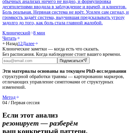
обычных анализах ничего не видно, и формулировка
десятилетиями вводила в заблуждение и врачей, и клиентов.
Боль реальная. Нервная система не врёт. Усилен сам сигнал, и
громкость задаёт система, выучившая предсказывать угрозу
задолго до того, как боль стала главной жалобой.
Клинический
8
мин
Читать
Назад
1
2
Далее
Клинические заметки — когда есть что сказать.
Без расписания. Когда наблюдение стоит вашего времени.
Подписаться
Эти материалы основаны на текущем PhD-исследовании
структурной обработки травмы — картировании маркеров,
отличающих управление симптомами от структурных
изменений.
Метод
04 / Первая сессия
Если этот анализ
резонирует — разберём
ваш конкретный паттерн.