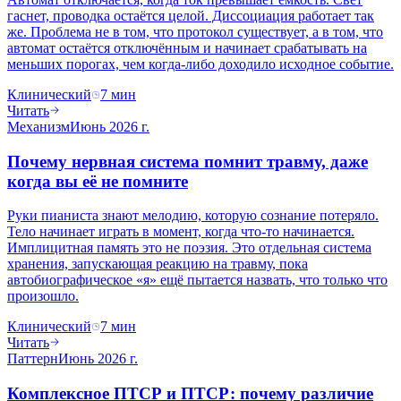
гаснет, проводка остаётся целой. Диссоциация работает так
же. Проблема не в том, что протокол существует, а в том, что
автомат остаётся отключённым и начинает срабатывать на
меньших порогах, чем когда-либо доходило исходное событие.
Клинический
7
мин
Читать
Механизм
Июнь 2026 г.
Почему нервная система помнит травму, даже
когда вы её не помните
Руки пианиста знают мелодию, которую сознание потеряло.
Тело начинает играть в момент, когда что-то начинается.
Имплицитная память это не поэзия. Это отдельная система
хранения, запускающая реакцию на травму, пока
автобиографическое «я» ещё пытается назвать, что только что
произошло.
Клинический
7
мин
Читать
Паттерн
Июнь 2026 г.
Комплексное ПТСР и ПТСР: почему различие